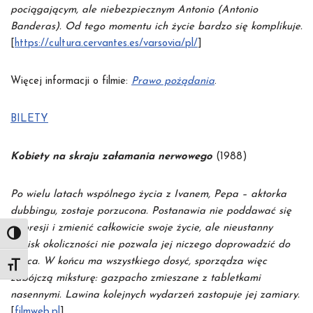
pociągającym, ale niebezpiecznym Antonio (Antonio
Banderas). Od tego momentu ich życie bardzo się komplikuje.
[
https://cultura.cervantes.es/varsovia/pl/
]
Więcej informacji o filmie:
Prawo pożądania
.
BILETY
Kobiety na skraju załamania nerwowego
(1988)
Po wielu latach wspólnego życia z Ivanem, Pepa – aktorka
dubbingu, zostaje porzucona. Postanawia nie poddawać się
depresji i zmienić całkowicie swoje życie, ale nieustanny
Toggle High Contrast
nacisk okoliczności nie pozwala jej niczego doprowadzić do
końca. W końcu ma wszystkiego dosyć, sporządza więc
Toggle Font size
zabójczą miksturę: gazpacho zmieszane z tabletkami
nasennymi. Lawina kolejnych wydarzeń zastopuje jej zamiary.
[
filmweb.pl
]