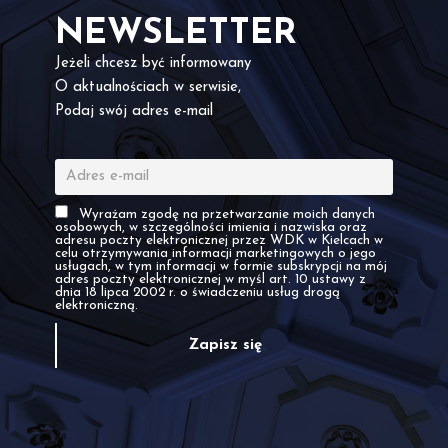
NEWSLETTER
Jeżeli chcesz być informowany
O aktualnościach w serwisie,
Podaj swój adres e-mail
Wyrażam zgodę na przetwarzanie moich danych
osobowych, w szczególności imienia i nazwiska oraz
adresu poczty elektronicznej przez WDK w Kielcach w
celu otrzymywania informacji marketingowych o jego
usługach, w tym informacji w formie subskrypcji na mój
adres poczty elektronicznej w myśl art. 10 ustawy z
dnia 18 lipca 2002 r. o świadczeniu usług drogą
elektroniczną.