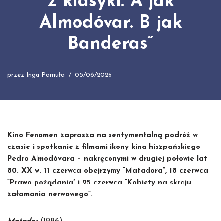
z klasyki. A jak
Almodóvar. B jak
Banderas”
przez
Inga Pamuła
05/06/2026
Kino Fenomen zaprasza na sentymentalną podróż w
czasie i spotkanie z filmami ikony kina hiszpańskiego –
Pedro Almodóvara – nakręconymi w drugiej połowie lat
80. XX w. 11 czerwca obejrzymy “Matadora”, 18 czerwca
“Prawo pożądania” i 25 czerwca “Kobiety na skraju
załamania nerwowego”.