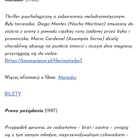
Matador
(1986)
Thriller psychologiczny o zabarwieniu melodramatycznym.
Były torreador, Diego Montes (Nacho Martínez) zmuszony do
zejścia z areny z powodu ciężkiej rany zadanej przez byka i
prawniczka, María Cardenal (Assumpta Serna) dzielą
chorobliwą obsesję na punkcie śmierci i niczym dwa magnesy
przyciągają się do siebie.
[
https://kinomuranow.pl/film/matador
]
Więcej informacji o filmie:
Matador
.
BILETY
Prawo pożądania
(1987)
Przypadek sprawia, że rodzeństwo – brat i siostra – zwiążą
się z tym samym młodym, nieprzewidywalnym człowiekiem –