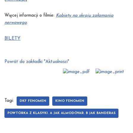
Więcej informacji o filmie:
Kobiety na skraju załamania
nerwowego
.
BILETY
Powrót do zakładki "Aktualności"
Tagi:
DKF FENOMEN
KINO FENOMEN
POWTÓRKA Z KLASYKI. A JAK ALMODÓVAR. B JAK BANDERAS