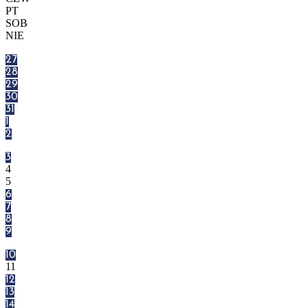
PT
SOB
NIE
27
28
29
30
31
1
2
3
4
5
6
7
8
9
10
11
12
13
14