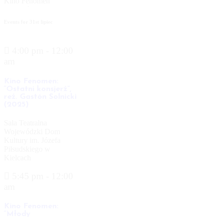
Kino Fenomen
Wojewódzki Dom
Kultury im. Józefa
Events for
31st
lipiec
Piłsudskiego w
Kielcach
4:00 pm - 12:00
am
Kino Fenomen:
“Ostatni konsjerż”,
reż. Gastón Solnicki
(2025)
Sala Teatralna
Wojewódzki Dom
Kultury im. Józefa
Piłsudskiego w
Kielcach
5:45 pm - 12:00
am
Kino Fenomen:
“Młody