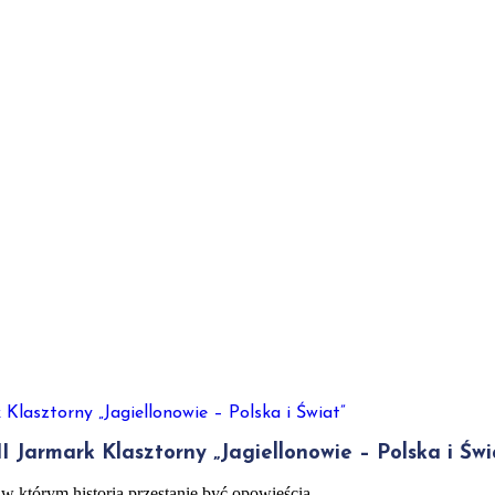
I Jarmark Klasztorny „Jagiellonowie – Polska i Świ
 w którym historia przestanie być opowieścią,…