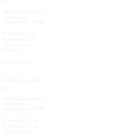
“Malowany świat” –
wakacyjne
warsztaty w WDK
Wojewódzki Dom
Kultury im. Józefa
Piłsudskiego w
Kielcach
Events for
29th
lipiec
8:00 am - 4:00
pm
“Multimedia ABC” –
warsztaty
wakacyjne w WDK
Wojewódzki Dom
Kultury im. Józefa
Piłsudskiego w