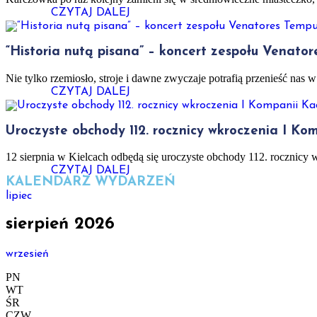
CZYTAJ DALEJ
“Historia nutą pisana” – koncert zespołu Venat
Nie tylko rzemiosło, stroje i dawne zwyczaje potrafią przenieść na
CZYTAJ DALEJ
Uroczyste obchody 112. rocznicy wkroczenia I Ko
12 sierpnia w Kielcach odbędą się uroczyste obchody 112. roczni
CZYTAJ DALEJ
KALENDARZ WYDARZEŃ
lipiec
sierpień 2026
wrzesień
PN
WT
ŚR
CZW