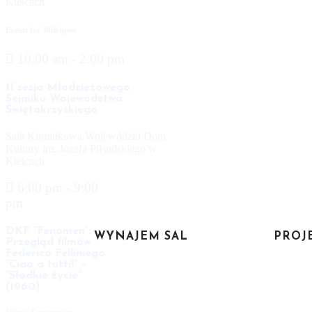
Kielcach
Events for
30th
lipiec
10:00 am - 2:00 pm
II sesja Młodzieżowego
Sejmiku Województwa
Świętokrzyskiego
Sala Kominkowa Wojewódzki Dom
Kultury im. Józefa Piłsudskiego w
Kielcach
6:00 pm - 9:00
pm
DKF “Fenomen”:
WYNAJEM SAL
PROJ
Przegląd filmów
Federico Felliniego
“Ciao a tutti!” –
“Słodkie życie”
(1960)