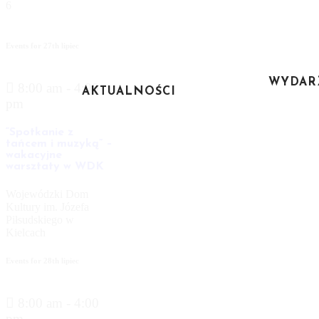
6
Events for
27th
lipiec
WYDAR
8:00 am - 4:00
AKTUALNOŚCI
pm
“Spotkanie z
tańcem i muzyką” –
wakacyjne
warsztaty w WDK
Wojewódzki Dom
Kultury im. Józefa
Piłsudskiego w
Kielcach
Events for
28th
lipiec
8:00 am - 4:00
pm