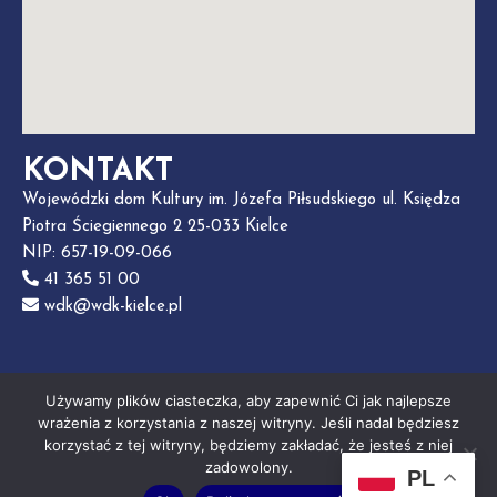
KONTAKT
Wojewódzki dom Kultury im. Józefa Piłsudskiego ul. Księdza
Piotra Ściegiennego 2 25-033 Kielce
NIP: 657-19-09-066
41 365 51 00
wdk@wdk-kielce.pl
Używamy plików ciasteczka, aby zapewnić Ci jak najlepsze
wrażenia z korzystania z naszej witryny. Jeśli nadal będziesz
korzystać z tej witryny, będziemy zakładać, że jesteś z niej
zadowolony.
Polityka Prywatności
| Realizacja:
PL