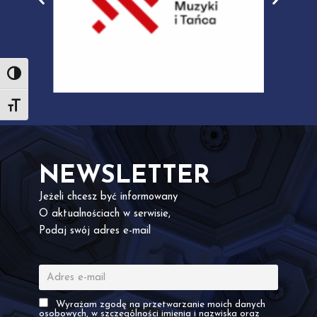
Toggle High Contrast
Toggle Font size
NEWSLETTER
Jeżeli chcesz być informowany
O aktualnościach w serwisie,
Podaj swój adres e-mail
Wyrażam zgodę na przetwarzanie moich danych
osobowych, w szczególności imienia i nazwiska oraz