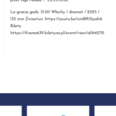
przez
Inga Pamuła
25/03/2026
La grazia godz. 15.00 Włochy / dramat / 2025 /
133 min Zwiastun: https://youtu.be/zml8R31pahA
Bilety:
https://iframe639.biletyna.pl/event/view/id/642751