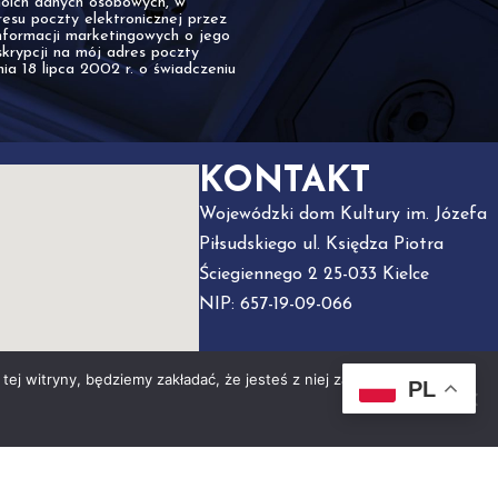
ich danych osobowych, w
resu poczty elektronicznej przez
formacji marketingowych o jego
skrypcji na mój adres poczty
nia 18 lipca 2002 r. o świadczeniu
KONTAKT
Wojewódzki dom Kultury im. Józefa
Piłsudskiego ul. Księdza Piotra
Ściegiennego 2 25-033 Kielce
NIP: 657-19-09-066
41 365 51 00
tej witryny, będziemy zakładać, że jesteś z niej zadowolony.
PL
wdk@wdk-kielce.pl