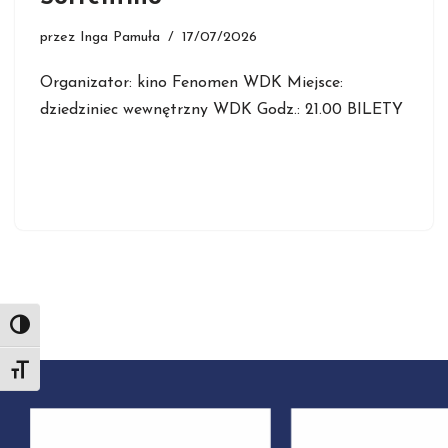
przez
Inga Pamuła
17/07/2026
Organizator: kino Fenomen WDK Miejsce:
dziedziniec wewnętrzny WDK Godz.: 21.00 BILETY
Toggle High Contrast
Toggle Font size