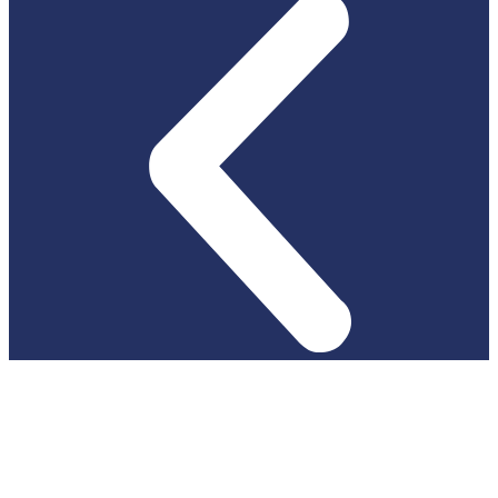
Logotypy WDK do pobrania
Oferty pracy
KONTAKT
Dyrekcja
Działy
Dział Kultury
Dział Edukacji Filmowej
Dział Promocji
Dział Finansowo-Kadrowy
Dział Organizacyjno-Administracyjny
Samodzielne stanowisko ds. BHP i ppoż.