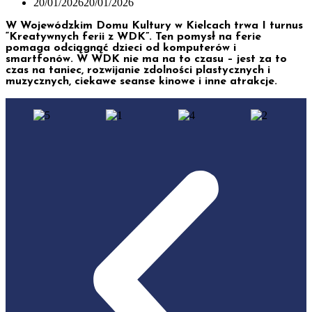
Instytucje w WDK
20/01/2026
20/01/2026
W Wojewódzkim Domu Kultury w Kielcach trwa I turnus
Logotypy WDK do pobrania
“Kreatywnych ferii z WDK”. Ten pomysł na ferie
pomaga odciągnąć dzieci od komputerów i
Oferty pracy
smartfonów. W WDK nie ma na to czasu – jest za to
czas na taniec, rozwijanie zdolności plastycznych i
muzycznych, ciekawe seanse kinowe i inne atrakcje.
KONTAKT
Dyrekcja
Działy
Dział Kultury
Dział Edukacji Filmowej
Dział Promocji
Dział Finansowo-Kadrowy
Dział Organizacyjno-Administracyjny