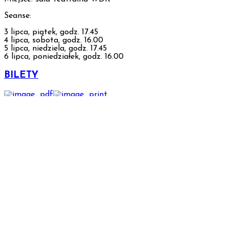
Oferty pracy
Seanse:
KONTAKT
3 lipca, piątek, godz. 17.45
4 lipca, sobota, godz. 16.00
5 lipca, niedziela, godz. 17.45
6 lipca, poniedziałek, godz. 16.00
Dyrekcja
BILETY
Działy
Dział Kultury
Tagi:
,
"Takie jest życie"
kino Fenomen
Dział Edukacji Filmowej
Data
Dział Promocji
03 - 06 lip 2026
Wygasły
Dział Finansowo-Kadrowy
Czas
Dział Organizacyjno-Administracyjny
5:45 pm - 6:00 pm
Samodzielne stanowisko ds. BHP i ppoż.
Więcej informacji
Kostiumernia