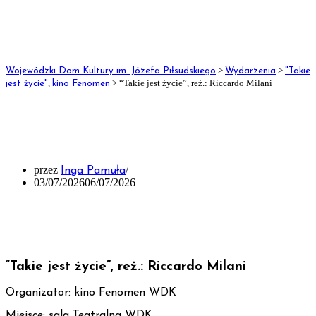
Projektowanie uniwersalne kultury – dostępność
instytucji kultury
Bardzo Młoda Kultura 2023-2025
>
>
Wojewódzki Dom Kultury im. Józefa Piłsudskiego
Wydarzenia
"Takie
Bardzo Młoda Kultura 2023 – aktualności
,
>
“Takie jest życie”, reż.: Riccardo Milani
jest życie"
kino Fenomen
Bardzo Młoda Kultura 2024 – aktualności
“Takie jest życie”, reż.:
Riccardo Milani
Bardzo Młoda Kultura 2025 – aktualności
przez
O NAS
Inga Pamuła
03/07/2026
06/07/2026
Informacja i działalność
Statut
“Takie jest życie”, reż.: Riccardo Milani
Instytucje w WDK
Organizator: kino Fenomen WDK
Logotypy WDK do pobrania
Miejsce: sala Teatralna WDK