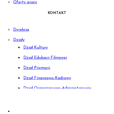
Oferty pracy
KONTAKT
Dyrekcja
Działy
Dział Kultury
Dział Edukacji Filmowej
Dział Promocji
Dział Finansowo-Kadrowy
Dział Organizacyjno-Administracyjny
Samodzielne stanowisko ds. BHP i ppoż.
Kostiumernia