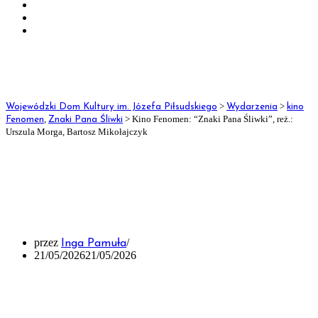
Dane teleadresowe
Dane do przelewu
Deklaracja dostępności
OCHRONA
>
>
Wojewódzki Dom Kultury im. Józefa Piłsudskiego
Wydarzenia
kino
DANYCH
,
>
Kino Fenomen: “Znaki Pana Śliwki”, reż.:
Fenomen
Znaki Pana Śliwki
OSOBOWYCH
Urszula Morga, Bartosz Mikołajczyk
Kino Fenomen: “Znaki Pana
Klauzula informacyjna
Śliwki”, reż.: Urszula Morga,
Klauzula informacyjna – monitoring wizyjny
Bartosz Mikołajczyk
Klauzula informacyjna dla odwiedzających Fanpage
w mediach społecznościowych
przez
Inga Pamuła
21/05/2026
21/05/2026
Standardy Ochrony Małoletnich
Kontakt