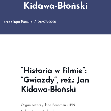
Kidawa-Błoński
przez
Inga Pamuła
06/07/2026
“Historia w filmie”:
“Gwiazdy”, reż.: Jan
Kidawa-Błoński
Organizatorzy: kino Fenomen i IPN