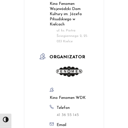
Kino Fenomen
Wojewódzki Dom
Kultury im. Józefa
Piłsudskiego w
Kielcach
ul. ks. Piotra
Ściegiennego 2, 25-
033 Kielce
ORGANIZATOR
Kino Fenomen WDK
Telefon
41 36 55 145
Toggle High Contrast
Email