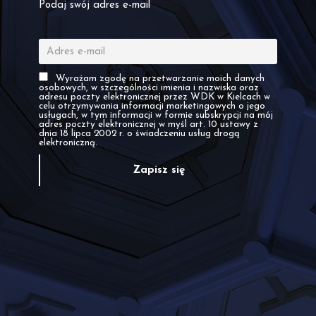
Podaj swój adres e-mail
Wyrażam zgodę na przetwarzanie moich danych
osobowych, w szczególności imienia i nazwiska oraz
adresu poczty elektronicznej przez WDK w Kielcach w
celu otrzymywania informacji marketingowych o jego
usługach, w tym informacji w formie subskrypcji na mój
adres poczty elektronicznej w myśl art. 10 ustawy z
dnia 18 lipca 2002 r. o świadczeniu usług drogą
elektroniczną.