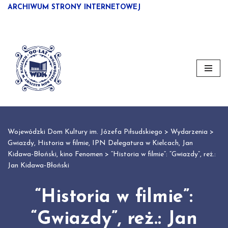
ARCHIWUM STRONY INTERNETOWEJ
Przejdź
do
treści
Wojewódzki Dom Kultury im. Józefa Piłsudskiego
>
Wydarzenia
>
Gwiazdy
,
Historia w filmie
,
IPN Delegatura w Kielcach
,
Jan
Kidawa-Błoński
,
kino Fenomen
>
“Historia w filmie”: “Gwiazdy”, reż.:
Jan Kidawa-Błoński
“Historia w filmie”:
“Gwiazdy”, reż.: Jan