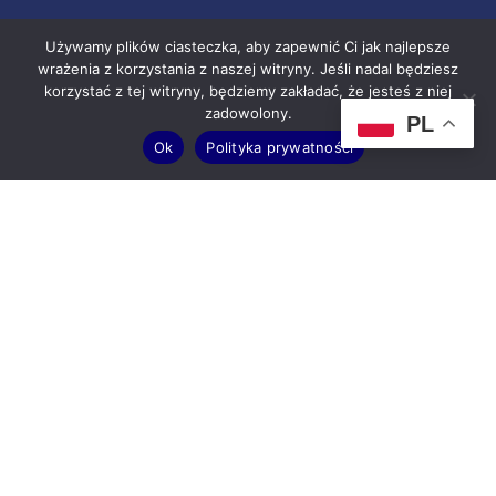
Używamy plików ciasteczka, aby zapewnić Ci jak najlepsze
wrażenia z korzystania z naszej witryny. Jeśli nadal będziesz
korzystać z tej witryny, będziemy zakładać, że jesteś z niej
zadowolony.
PL
Ok
Polityka prywatności
KONTAKT
Wojewódzki dom Kultury im. Józefa Piłsudskiego ul. Księdza
Piotra Ściegiennego 2 25-033 Kielce