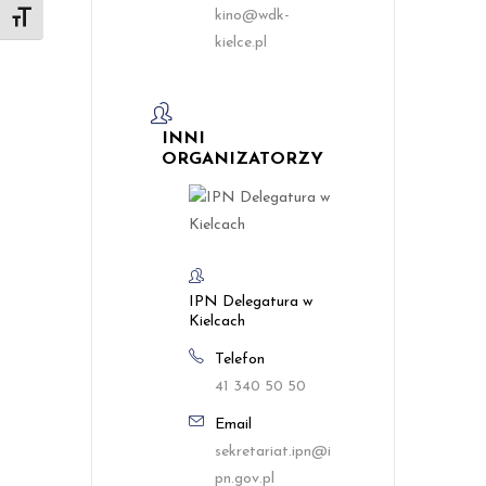
kino@wdk-
Toggle Font size
kielce.pl
INNI
ORGANIZATORZY
IPN Delegatura w
Kielcach
Telefon
41 340 50 50
Email
sekretariat.ipn@i
pn.gov.pl