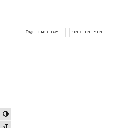
Tagi:
,
DMUCHAWCE
KINO FENOMEN
Toggle High Contrast