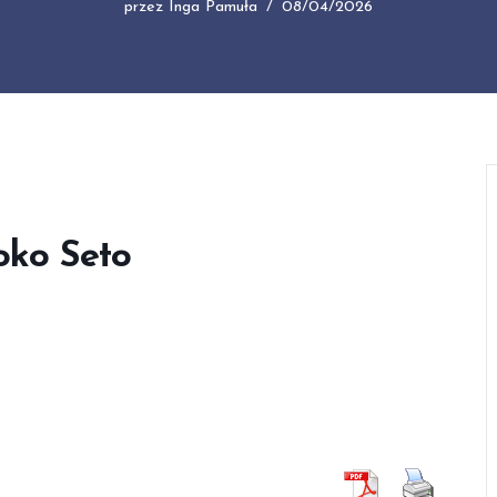
przez
Inga Pamuła
08/04/2026
oko Seto