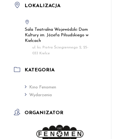
LOKALIZACJA
Sala Teatralna Wojewódzki Dom
Kultury im. Józefa Piłsudskiego w
Kielcach
ul. ks. Piotra Ściegiennego 2, 25-
033 Kielce
KATEGORIA
Kino Fenomen
Wydarzenia
ORGANIZATOR