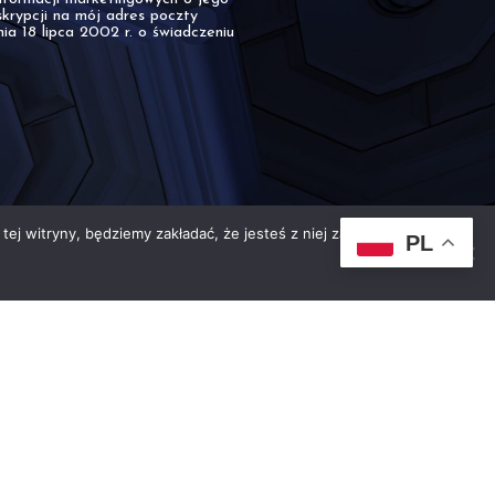
skrypcji na mój adres poczty
nia 18 lipca 2002 r. o świadczeniu
tej witryny, będziemy zakładać, że jesteś z niej zadowolony.
PL
KONTAKT
Wojewódzki dom Kultury im. Józefa
Piłsudskiego ul. Księdza Piotra
Ściegiennego 2 25-033 Kielce
NIP: 657-19-09-066
41 365 51 00