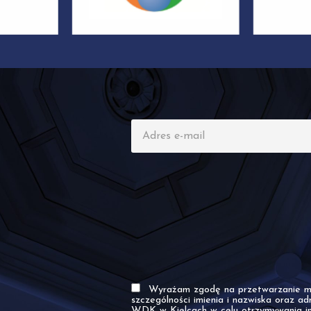
Wyrażam zgodę na przetwarzanie mo
szczególności imienia i nazwiska oraz ad
WDK w Kielcach w celu otrzymywania in