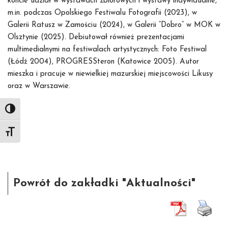
koncie udział w wystawach zbiorowych i wystawy indywidualne,
m.in. podczas Opolskiego Festiwalu Fotografii (2023), w
Galerii Ratusz w Zamościu (2024), w Galerii “Dobro” w MOK w
Olsztynie (2025). Debiutował również prezentacjami
multimedialnymi na festiwalach artystycznych: Foto Festiwal
(Łódź 2004), PROGRESSteron (Katowice 2005). Autor
mieszka i pracuje w niewielkiej mazurskiej miejscowości Likusy
oraz w Warszawie.
Toggle High Contrast
Toggle Font size
Powrót do zakładki "Aktualności"