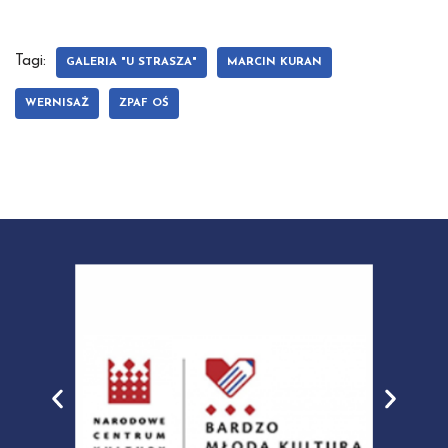
Tagi:
GALERIA "U STRASZA"
MARCIN KURAN
WERNISAŻ
ZPAF OŚ