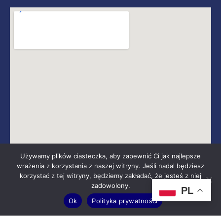
Używamy plików ciasteczka, aby zapewnić Ci jak najlepsze
wrażenia z korzystania z naszej witryny. Jeśli nadal będziesz
KONTAKT
korzystać z tej witryny, będziemy zakładać, że jesteś z niej
Wojewódzki dom Kultury im. Józefa Piłsudskiego ul. Księdza
zadowolony.
PL
Piotra Ściegiennego 2 25-033 Kielce
Ok
Polityka prywatności
NIP: 657-19-09-066
41 365 51 00