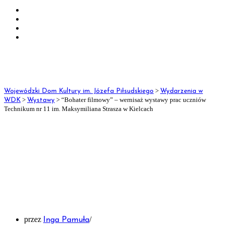
Dane teleadresowe
Dane do przelewu
Deklaracja dostępności
OCHRONA
DANYCH
>
Wojewódzki Dom Kultury im. Józefa Piłsudskiego
Wydarzenia w
OSOBOWYCH
>
>
“Bohater filmowy” – wernisaż wystawy prac uczniów
WDK
Wystawy
Technikum nr 11 im. Maksymiliana Strasza w Kielcach
Klauzula informacyjna
“Bohater filmowy” –
Klauzula informacyjna – monitoring wizyjny
wernisaż wystawy prac
Klauzula informacyjna dla odwiedzających Fanpage
uczniów Technikum nr 11 im.
w mediach społecznościowych
Maksymiliana Strasza w
Standardy Ochrony Małoletnich
Kielcach
Kontakt
przez
Inga Pamuła