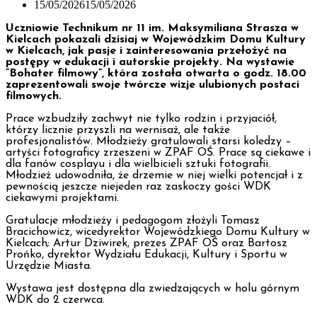
15/05/2026
15/05/2026
Uczniowie Technikum nr 11 im. Maksymiliana Strasza w
Kielcach pokazali dzisiaj w Wojewódzkim Domu Kultury
w Kielcach, jak pasje i zainteresowania przełożyć na
postępy w edukacji i autorskie projekty. Na wystawie
“Bohater filmowy”, która została otwarta o godz. 18.00
zaprezentowali swoje twórcze wizje ulubionych postaci
filmowych.
Prace wzbudziły zachwyt nie tylko rodzin i przyjaciół,
którzy licznie przyszli na wernisaż, ale także
profesjonalistów. Młodzieży gratulowali starsi koledzy –
artyści fotograficy zrzeszeni w ZPAF OŚ. Prace są ciekawe i
dla fanów cosplayu i dla wielbicieli sztuki fotografii.
Młodzież udowodniła, że drzemie w niej wielki potencjał i z
pewnością jeszcze niejeden raz zaskoczy gości WDK
ciekawymi projektami.
Gratulacje młodzieży i pedagogom złożyli Tomasz
Bracichowicz, wicedyrektor Wojewódzkiego Domu Kultury w
Kielcach; Artur Dziwirek, prezes ZPAF OŚ oraz Bartosz
Prońko, dyrektor Wydziału Edukacji, Kultury i Sportu w
Urzędzie Miasta.
Wystawa jest dostępna dla zwiedzających w holu górnym
WDK do 2 czerwca.