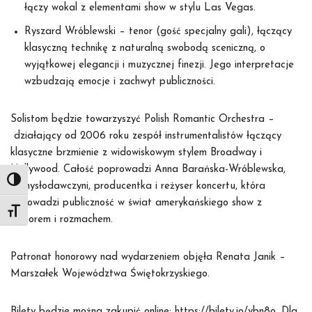
łączy wokal z elementami show w stylu Las Vegas.
Ryszard Wróblewski – tenor (gość specjalny gali), łączący
klasyczną technikę z naturalną swobodą sceniczną, o
wyjątkowej elegancji i muzycznej finezji. Jego interpretacje
wzbudzają emocje i zachwyt publiczności.
Solistom będzie towarzyszyć Polish Romantic Orchestra –
działający od 2006 roku zespół instrumentalistów łączący
klasyczne brzmienie z widowiskowym stylem Broadway i
Hollywood. Całość poprowadzi Anna Barańska-Wróblewska,
Toggle High Contrast
pomysłodawczyni, producentka i reżyser koncertu, która
wprowadzi publiczność w świat amerykańskiego show z
Toggle Font size
humorem i rozmachem.
Patronat honorowy nad wydarzeniem objęła Renata Janik –
Marszałek Województwa Świętokrzyskiego.
Bilety będzie można zakupić online: https://bilety.io/vbn8o. Dla