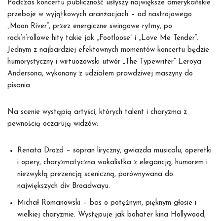
Podczas koncertu publiczność usłyszy największe amerykańskie
przeboje w wyjątkowych aranżacjach – od nastrojowego
„Moon River”, przez energiczne swingowe rytmy, po
rock’n’rollowe hity takie jak „Footloose” i „Love Me Tender”.
Jednym z najbardziej efektownych momentów koncertu będzie
humorystyczny i wirtuozowski utwór „The Typewriter” Leroya
Andersona, wykonany z udziałem prawdziwej maszyny do
pisania.
Na scenie wystąpią artyści, których talent i charyzma z
pewnością oczarują widzów:
Renata Drozd – sopran liryczny, gwiazda musicalu, operetki
i opery, charyzmatyczna wokalistka z elegancją, humorem i
niezwykłą prezencją sceniczną, porównywana do
największych div Broadwayu.
Michał Romanowski – bas o potężnym, pięknym głosie i
wielkiej charyzmie. Występuje jak bohater kina Hollywood,