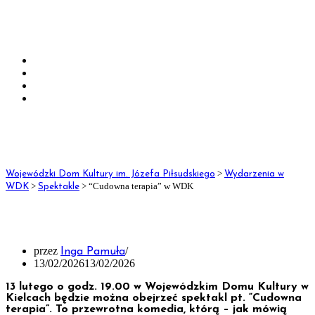
Kostiumernia
Dane teleadresowe
Dane do przelewu
Deklaracja dostępności
OCHRONA
DANYCH
OSOBOWYCH
>
Wojewódzki Dom Kultury im. Józefa Piłsudskiego
Wydarzenia w
Klauzula informacyjna
>
>
“Cudowna terapia” w WDK
WDK
Spektakle
Klauzula informacyjna – monitoring wizyjny
“Cudowna terapia” w WDK
Klauzula informacyjna dla odwiedzających Fanpage
w mediach społecznościowych
przez
Inga Pamuła
13/02/2026
13/02/2026
Standardy Ochrony Małoletnich
13 lutego o godz. 19.00 w Wojewódzkim Domu Kultury w
Kielcach będzie można obejrzeć spektakl pt. “Cudowna
Kontakt
terapia”. To przewrotna komedia, którą – jak mówią