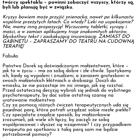
twórcy spektaklu – powinni zobaczyć wszyscy, którzy są,
byli lub planują być w związku.
Kryzys bowiem może przyjść znienacka, nawet po kilkunastu
wspólnie przeżytych latach. Co wtedy? Leki na uspokojenie?
Nie, mamy inną propozycję! Wyrzucamy tabletki, syropy i
maści, a w zamian aplikujemy troje znakomitych aktorów,
błyskotliwy tekst i zaskakującą inscenizację. ZAMIAST DO
GABINETU – ZAPRASZAMY DO TEATRU NA CUDOWNĄ
TERAPIĘ!
Fabuła:
Państwo Dorek są doświadczonym małżeństwem, które –
jak to w życiu – ma za sobą dobre i złe chwile. Spotykamy
ich, kiedy są wypaleni i znudzeni, a zarazem groteskowi w
swoich małżeńskich kłótniach o drobiazgi. Doszli do
wniosku, że nie pozostaje im nic innego, jak się rozstać.
Przed ostateczną decyzją wybrali się jednak do wybitnego
psychoterapeuty, by dać sobie ostatnią szansę na
uratowanie małżeństwa.
Czy za pomocą różnych ćwiczeń terapeutycznych uda się
pojednać parę, która potrafi urządzać sobie niezłe piekło?
Czy specjalista znajdzie sposób, by małżonkowie
zrozumieli, jak wiele ich łączy, by zaczęli ze sobą
współpracować i słyszeć się wzajemnie? I czy przypadkiem
terapeuta po spotkaniu z taką parą sam nie będzie
potrzebował pomocy?