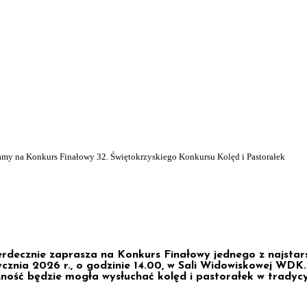
amy na Konkurs Finałowy 32. Świętokrzyskiego Konkursu Kolęd i Pastorałek
ałowy 32. Świętokrzyskiego K
erdecznie zaprasza na Konkurs Finałowy jednego z najstar
cznia 2026 r., o godzinie 14.00, w Sali Widowiskowej WDK. 
zność będzie mogła wysłuchać kolęd i pastorałek w tradyc