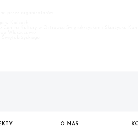
ne przez organizatorów.
go w Kielcach
ie Centra Kultury w Ostrowcu Świętokrzyskim i Skarżysku-Kam
 we Włoszczowie
 Świętokrzyskiego
EKTY
O NAS
K