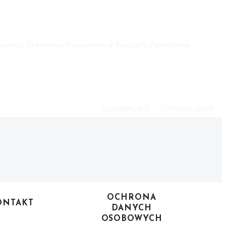
iennej, Starostwo Powiatowe w Kielcach, Powiatowe
OCHRONA
ONTAKT
DANYCH
OSOBOWYCH