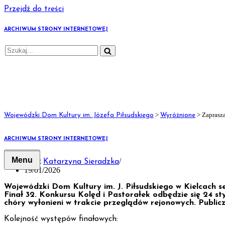
Przejdź do treści
ARCHIWUM STRONY INTERNETOWEJ
>
>
Zaprasz
Wojewódzki Dom Kultury im. Józefa Piłsudskiego
Wyróżnione
Zapraszamy na Konkurs Fin
ARCHIWUM STRONY INTERNETOWEJ
przez
Katarzyna Sieradzka
19/01/2026
Wojewódzki Dom Kultury im. J. Piłsudskiego w Kielcach s
Finał 32. Konkursu Kolęd i Pastorałek odbędzie się 24 sty
chóry wyłonieni w trakcie przeglądów rejonowych. Public
Kolejność występów finałowych: