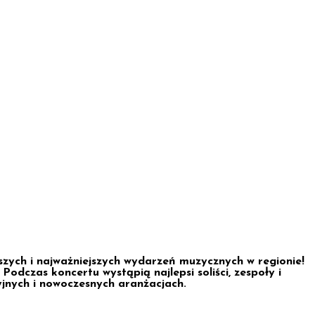
onkursu Kolęd i Pastorałek
szych i najważniejszych wydarzeń muzycznych w regionie!
Podczas koncertu wystąpią najlepsi soliści, zespoły i
yjnych i nowoczesnych aranżacjach.