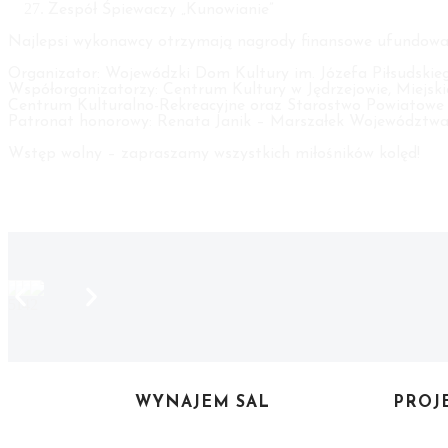
Zespół Śpiewaczy „Kunowianie”
Najlepsi wykonawcy otrzymają nagrody finansowe ufundowa
Organizator: Wojewódzki Dom Kultury im. Józefa Piłsudskie
Współorganizatorzy: Centrum Kultury w Jędrzejowie, Miejsk
Centrum Kulturalno-Rekreacyjne oraz Starostwo Powiatowe
Patronat honorowy: Renata Janik – Marszałek Województwa
Wstęp wolny – zapraszamy wszystkich miłośników kolęd!
WYNAJEM SAL
PROJ
NEWSLETTER