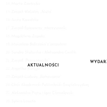
Marta Zawłocka
Zespół Wokalny „Nuta”
Anita Kowalska
Zespół Śpiewaczy „Marzyszanki”
Magdalena Zapała
Marcelina Bidzińska z zespołem
Sandra Stolarska i Aleksandra Cieślik
Zespół „Psarzaneczki”
WYDAR
AKTUALNOŚCI
Angelika Kaluga
Zespół Ludowy „Bałtowianie”
Chór Akademicki Politechniki Świętokrzyskiej
Aleksandra Pięta i Igor Chmielewski
Sylwia Lasota