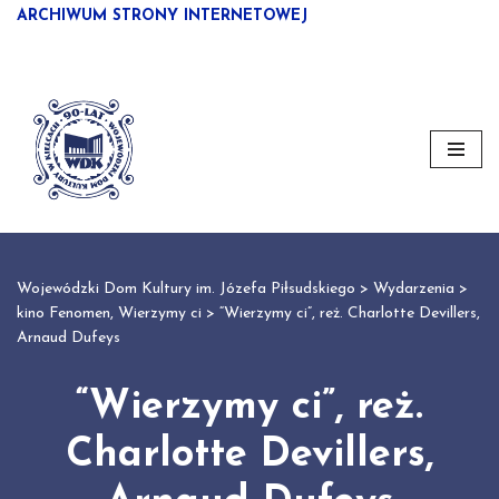
ARCHIWUM STRONY INTERNETOWEJ
Przejdź
do
treści
Wojewódzki Dom Kultury im. Józefa Piłsudskiego
>
Wydarzenia
>
kino Fenomen
,
Wierzymy ci
>
“Wierzymy ci”, reż. Charlotte Devillers,
Arnaud Dufeys
“Wierzymy ci”, reż.
Charlotte Devillers,