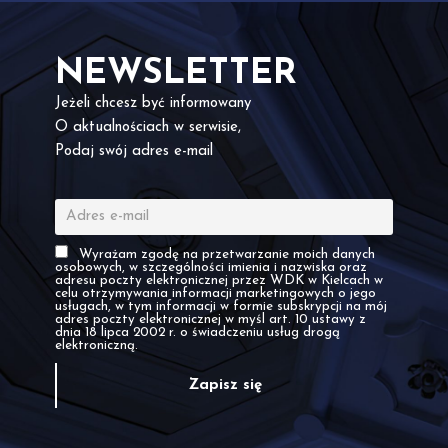
NEWSLETTER
Jeżeli chcesz być informowany
O aktualnościach w serwisie,
Podaj swój adres e-mail
Wyrażam zgodę na przetwarzanie moich danych
osobowych, w szczególności imienia i nazwiska oraz
adresu poczty elektronicznej przez WDK w Kielcach w
celu otrzymywania informacji marketingowych o jego
usługach, w tym informacji w formie subskrypcji na mój
adres poczty elektronicznej w myśl art. 10 ustawy z
dnia 18 lipca 2002 r. o świadczeniu usług drogą
elektroniczną.