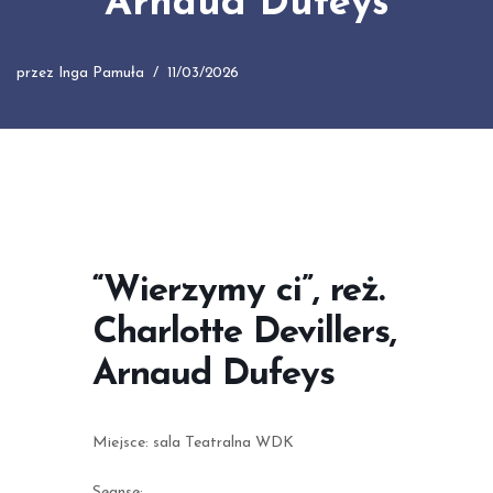
Arnaud Dufeys
przez
Inga Pamuła
11/03/2026
“Wierzymy ci”, reż.
Charlotte Devillers,
Arnaud Dufeys
Miejsce: sala Teatralna WDK
Seanse: