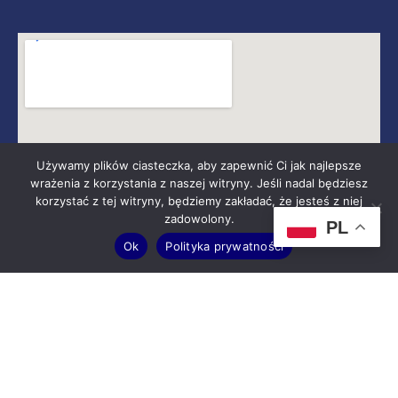
Używamy plików ciasteczka, aby zapewnić Ci jak najlepsze
wrażenia z korzystania z naszej witryny. Jeśli nadal będziesz
korzystać z tej witryny, będziemy zakładać, że jesteś z niej
zadowolony.
PL
Ok
Polityka prywatności
KONTAKT
Wojewódzki dom Kultury im. Józefa Piłsudskiego ul. Księdza
Piotra Ściegiennego 2 25-033 Kielce
NIP: 657-19-09-066