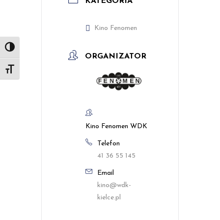
KATEGORIA
Kino Fenomen
Toggle High Contrast
ORGANIZATOR
Toggle Font size
Kino Fenomen WDK
Telefon
41 36 55 145
Email
kino@wdk-
kielce.pl