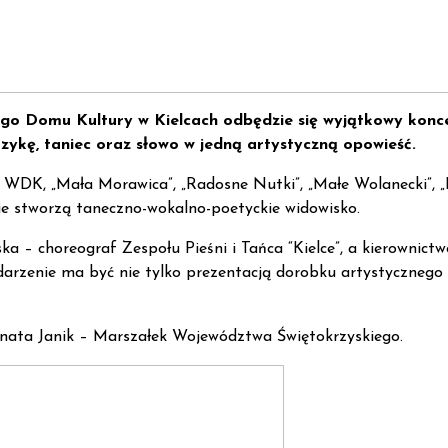
go Domu Kultury w Kielcach
odbędzie się wyjątkowy konce
uzykę, taniec oraz słowo w jedną artystyczną opowieść.
 WDK, „Mała Morawica”, „Radosne Nutki”, „Małe Wolanecki”, „Ra
e stworzą taneczno-wokalno-poetyckie widowisko.
 – choreograf Zespołu Pieśni i Tańca “Kielce”, a kierownict
wydarzenie ma być nie tylko prezentacją dorobku artystyczneg
nata Janik – Marszałek Województwa Świętokrzyskiego.